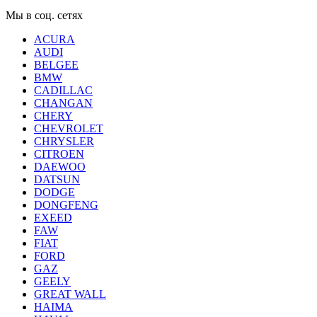
Мы в соц. сетях
ACURA
AUDI
BELGEE
BMW
CADILLAC
CHANGAN
CHERY
CHEVROLET
CHRYSLER
CITROEN
DAEWOO
DATSUN
DODGE
DONGFENG
EXEED
FAW
FIAT
FORD
GAZ
GEELY
GREAT WALL
HAIMA