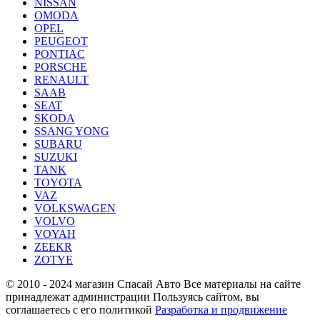
NISSAN
OMODA
OPEL
PEUGEOT
PONTIAC
PORSCHE
RENAULT
SAAB
SEAT
SKODA
SSANG YONG
SUBARU
SUZUKI
TANK
TOYOTA
VAZ
VOLKSWAGEN
VOLVO
VOYAH
ZEEKR
ZOTYE
© 2010 - 2024 магазин Спасай Авто
Все материалы на сайте
принадлежат администрации
Пользуясь сайтом, вы
соглашаетесь с его политикой
Разработка и продвижение