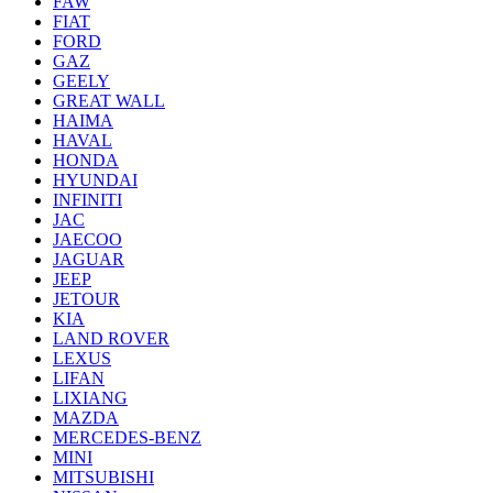
FAW
FIAT
FORD
GAZ
GEELY
GREAT WALL
HAIMA
HAVAL
HONDA
HYUNDAI
INFINITI
JAC
JAECOO
JAGUAR
JEEP
JETOUR
KIA
LAND ROVER
LEXUS
LIFAN
LIXIANG
MAZDA
MERCEDES-BENZ
MINI
MITSUBISHI