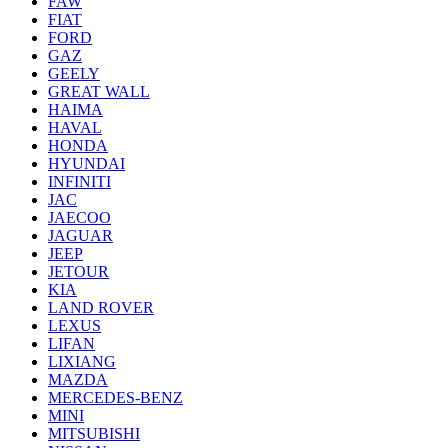
FAW
FIAT
FORD
GAZ
GEELY
GREAT WALL
HAIMA
HAVAL
HONDA
HYUNDAI
INFINITI
JAC
JAECOO
JAGUAR
JEEP
JETOUR
KIA
LAND ROVER
LEXUS
LIFAN
LIXIANG
MAZDA
MERCEDES-BENZ
MINI
MITSUBISHI