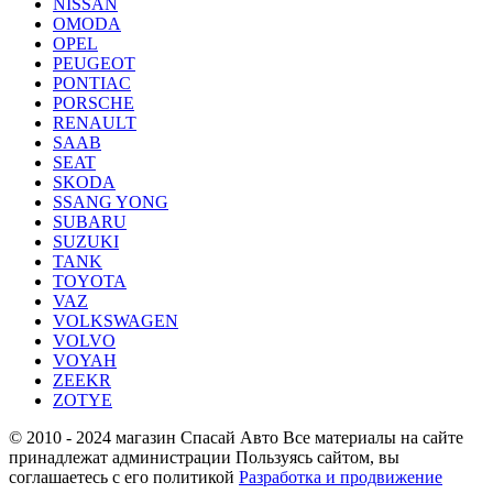
NISSAN
OMODA
OPEL
PEUGEOT
PONTIAC
PORSCHE
RENAULT
SAAB
SEAT
SKODA
SSANG YONG
SUBARU
SUZUKI
TANK
TOYOTA
VAZ
VOLKSWAGEN
VOLVO
VOYAH
ZEEKR
ZOTYE
© 2010 - 2024 магазин Спасай Авто
Все материалы на сайте
принадлежат администрации
Пользуясь сайтом, вы
соглашаетесь с его политикой
Разработка и продвижение