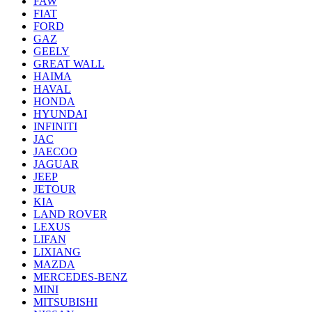
FAW
FIAT
FORD
GAZ
GEELY
GREAT WALL
HAIMA
HAVAL
HONDA
HYUNDAI
INFINITI
JAC
JAECOO
JAGUAR
JEEP
JETOUR
KIA
LAND ROVER
LEXUS
LIFAN
LIXIANG
MAZDA
MERCEDES-BENZ
MINI
MITSUBISHI