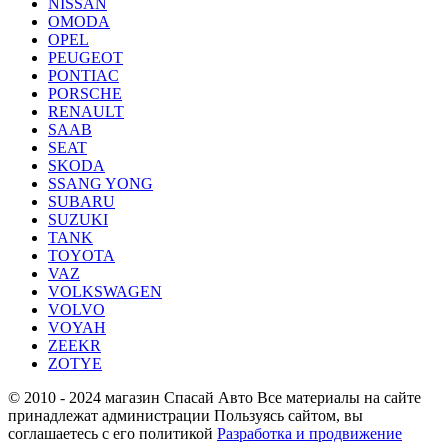
NISSAN
OMODA
OPEL
PEUGEOT
PONTIAC
PORSCHE
RENAULT
SAAB
SEAT
SKODA
SSANG YONG
SUBARU
SUZUKI
TANK
TOYOTA
VAZ
VOLKSWAGEN
VOLVO
VOYAH
ZEEKR
ZOTYE
© 2010 - 2024 магазин Спасай Авто
Все материалы на сайте
принадлежат администрации
Пользуясь сайтом, вы
соглашаетесь с его политикой
Разработка и продвижение