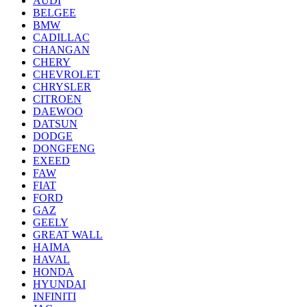
AUDI
BELGEE
BMW
CADILLAC
CHANGAN
CHERY
CHEVROLET
CHRYSLER
CITROEN
DAEWOO
DATSUN
DODGE
DONGFENG
EXEED
FAW
FIAT
FORD
GAZ
GEELY
GREAT WALL
HAIMA
HAVAL
HONDA
HYUNDAI
INFINITI