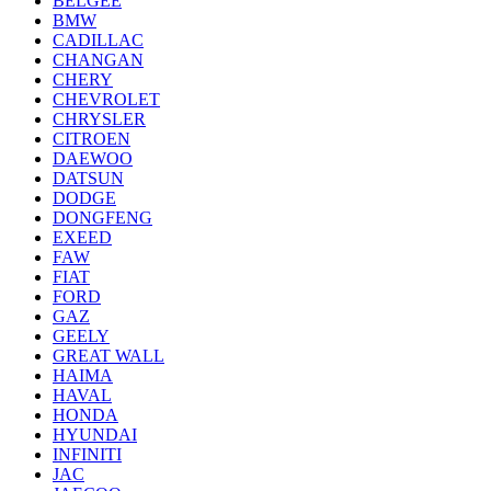
BELGEE
BMW
CADILLAC
CHANGAN
CHERY
CHEVROLET
CHRYSLER
CITROEN
DAEWOO
DATSUN
DODGE
DONGFENG
EXEED
FAW
FIAT
FORD
GAZ
GEELY
GREAT WALL
HAIMA
HAVAL
HONDA
HYUNDAI
INFINITI
JAC