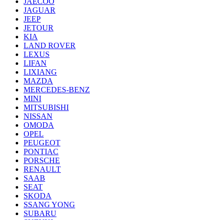
JAECOO
JAGUAR
JEEP
JETOUR
KIA
LAND ROVER
LEXUS
LIFAN
LIXIANG
MAZDA
MERCEDES-BENZ
MINI
MITSUBISHI
NISSAN
OMODA
OPEL
PEUGEOT
PONTIAC
PORSCHE
RENAULT
SAAB
SEAT
SKODA
SSANG YONG
SUBARU