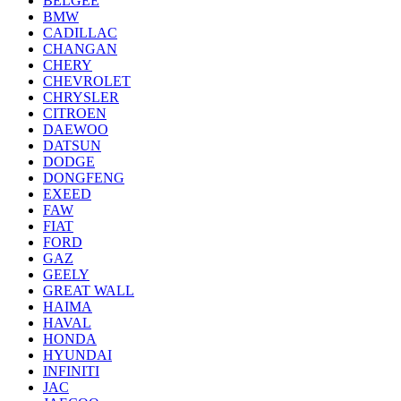
BELGEE
BMW
CADILLAC
CHANGAN
CHERY
CHEVROLET
CHRYSLER
CITROEN
DAEWOO
DATSUN
DODGE
DONGFENG
EXEED
FAW
FIAT
FORD
GAZ
GEELY
GREAT WALL
HAIMA
HAVAL
HONDA
HYUNDAI
INFINITI
JAC