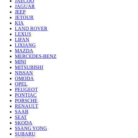
JAECOO
JAGUAR
JEEP
JETOUR
KIA
LAND ROVER
LEXUS
LIFAN
LIXIANG
MAZDA
MERCEDES-BENZ
MINI
MITSUBISHI
NISSAN
OMODA
OPEL
PEUGEOT
PONTIAC
PORSCHE
RENAULT
SAAB
SEAT
SKODA
SSANG YONG
SUBARU