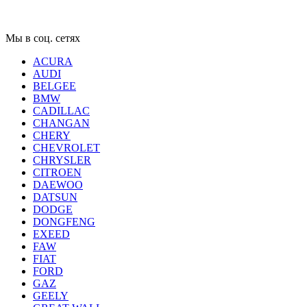
Мы в соц. сетях
ACURA
AUDI
BELGEE
BMW
CADILLAC
CHANGAN
CHERY
CHEVROLET
CHRYSLER
CITROEN
DAEWOO
DATSUN
DODGE
DONGFENG
EXEED
FAW
FIAT
FORD
GAZ
GEELY