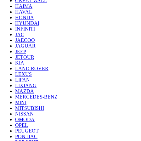
GREAT WALL
HAIMA
HAVAL
HONDA
HYUNDAI
INFINITI
JAC
JAECOO
JAGUAR
JEEP
JETOUR
KIA
LAND ROVER
LEXUS
LIFAN
LIXIANG
MAZDA
MERCEDES-BENZ
MINI
MITSUBISHI
NISSAN
OMODA
OPEL
PEUGEOT
PONTIAC