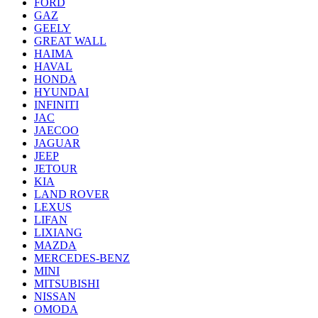
FORD
GAZ
GEELY
GREAT WALL
HAIMA
HAVAL
HONDA
HYUNDAI
INFINITI
JAC
JAECOO
JAGUAR
JEEP
JETOUR
KIA
LAND ROVER
LEXUS
LIFAN
LIXIANG
MAZDA
MERCEDES-BENZ
MINI
MITSUBISHI
NISSAN
OMODA