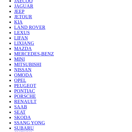
JAECOO
JAGUAR
JEEP
JETOUR
KIA
LAND ROVER
LEXUS
LIFAN
LIXIANG
MAZDA
MERCEDES-BENZ
MINI
MITSUBISHI
NISSAN
OMODA
OPEL
PEUGEOT
PONTIAC
PORSCHE
RENAULT
SAAB
SEAT
SKODA
SSANG YONG
SUBARU