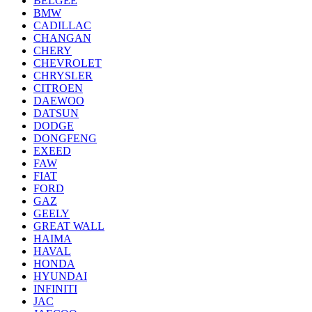
BELGEE
BMW
CADILLAC
CHANGAN
CHERY
CHEVROLET
CHRYSLER
CITROEN
DAEWOO
DATSUN
DODGE
DONGFENG
EXEED
FAW
FIAT
FORD
GAZ
GEELY
GREAT WALL
HAIMA
HAVAL
HONDA
HYUNDAI
INFINITI
JAC