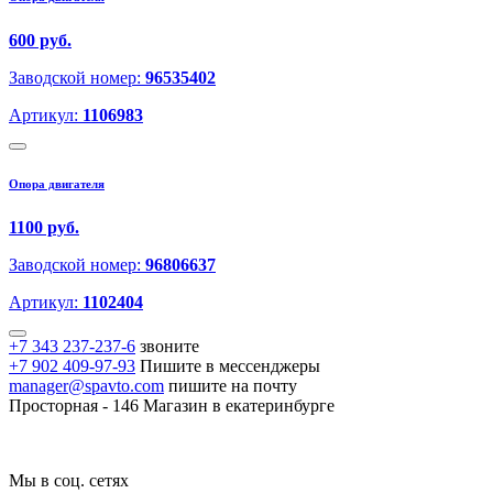
600 руб.
Заводской номер:
96535402
Артикул:
1106983
Опора двигателя
1100 руб.
Заводской номер:
96806637
Артикул:
1102404
+7 343 237-237-6
звоните
+7 902 409-97-93
Пишите в мессенджеры
manager@spavto.com
пишите на почту
Просторная - 146
Магазин в екатеринбурге
Мы в соц. сетях