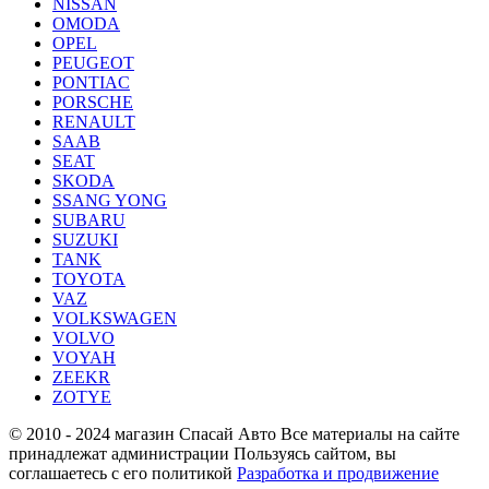
NISSAN
OMODA
OPEL
PEUGEOT
PONTIAC
PORSCHE
RENAULT
SAAB
SEAT
SKODA
SSANG YONG
SUBARU
SUZUKI
TANK
TOYOTA
VAZ
VOLKSWAGEN
VOLVO
VOYAH
ZEEKR
ZOTYE
© 2010 - 2024 магазин Спасай Авто
Все материалы на сайте
принадлежат администрации
Пользуясь сайтом, вы
соглашаетесь с его политикой
Разработка и продвижение