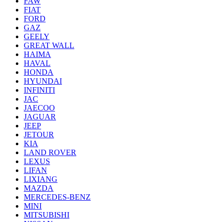
FAW
FIAT
FORD
GAZ
GEELY
GREAT WALL
HAIMA
HAVAL
HONDA
HYUNDAI
INFINITI
JAC
JAECOO
JAGUAR
JEEP
JETOUR
KIA
LAND ROVER
LEXUS
LIFAN
LIXIANG
MAZDA
MERCEDES-BENZ
MINI
MITSUBISHI