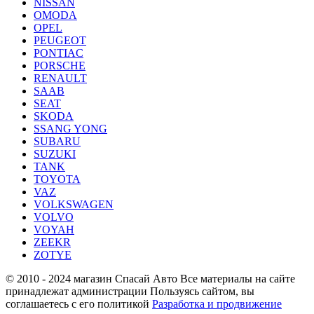
NISSAN
OMODA
OPEL
PEUGEOT
PONTIAC
PORSCHE
RENAULT
SAAB
SEAT
SKODA
SSANG YONG
SUBARU
SUZUKI
TANK
TOYOTA
VAZ
VOLKSWAGEN
VOLVO
VOYAH
ZEEKR
ZOTYE
© 2010 - 2024 магазин Спасай Авто
Все материалы на сайте
принадлежат администрации
Пользуясь сайтом, вы
соглашаетесь с его политикой
Разработка и продвижение