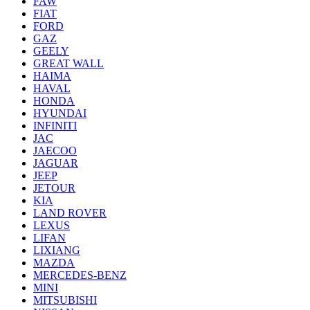
FAW
FIAT
FORD
GAZ
GEELY
GREAT WALL
HAIMA
HAVAL
HONDA
HYUNDAI
INFINITI
JAC
JAECOO
JAGUAR
JEEP
JETOUR
KIA
LAND ROVER
LEXUS
LIFAN
LIXIANG
MAZDA
MERCEDES-BENZ
MINI
MITSUBISHI