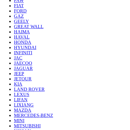
FAW
FIAT
FORD
GAZ
GEELY
GREAT WALL
HAIMA
HAVAL
HONDA
HYUNDAI
INFINITI
JAC
JAECOO
JAGUAR
JEEP
JETOUR
KIA
LAND ROVER
LEXUS
LIFAN
LIXIANG
MAZDA
MERCEDES-BENZ
MINI
MITSUBISHI