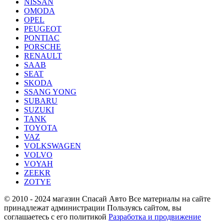
NISSAN
OMODA
OPEL
PEUGEOT
PONTIAC
PORSCHE
RENAULT
SAAB
SEAT
SKODA
SSANG YONG
SUBARU
SUZUKI
TANK
TOYOTA
VAZ
VOLKSWAGEN
VOLVO
VOYAH
ZEEKR
ZOTYE
© 2010 - 2024 магазин Спасай Авто
Все материалы на сайте
принадлежат администрации
Пользуясь сайтом, вы
соглашаетесь с его политикой
Разработка и продвижение