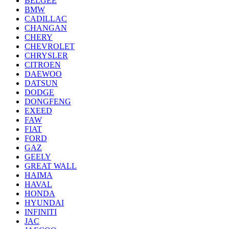
BELGEE
BMW
CADILLAC
CHANGAN
CHERY
CHEVROLET
CHRYSLER
CITROEN
DAEWOO
DATSUN
DODGE
DONGFENG
EXEED
FAW
FIAT
FORD
GAZ
GEELY
GREAT WALL
HAIMA
HAVAL
HONDA
HYUNDAI
INFINITI
JAC