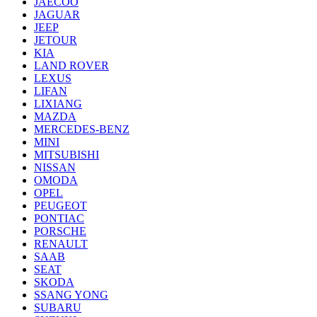
JAECOO
JAGUAR
JEEP
JETOUR
KIA
LAND ROVER
LEXUS
LIFAN
LIXIANG
MAZDA
MERCEDES-BENZ
MINI
MITSUBISHI
NISSAN
OMODA
OPEL
PEUGEOT
PONTIAC
PORSCHE
RENAULT
SAAB
SEAT
SKODA
SSANG YONG
SUBARU