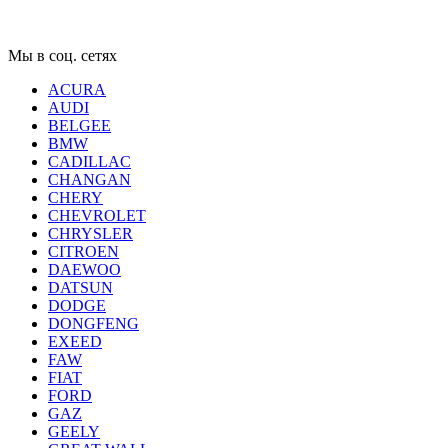
Мы в соц. сетях
ACURA
AUDI
BELGEE
BMW
CADILLAC
CHANGAN
CHERY
CHEVROLET
CHRYSLER
CITROEN
DAEWOO
DATSUN
DODGE
DONGFENG
EXEED
FAW
FIAT
FORD
GAZ
GEELY