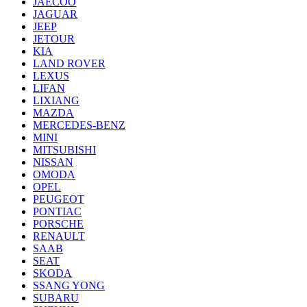
JAECOO
JAGUAR
JEEP
JETOUR
KIA
LAND ROVER
LEXUS
LIFAN
LIXIANG
MAZDA
MERCEDES-BENZ
MINI
MITSUBISHI
NISSAN
OMODA
OPEL
PEUGEOT
PONTIAC
PORSCHE
RENAULT
SAAB
SEAT
SKODA
SSANG YONG
SUBARU