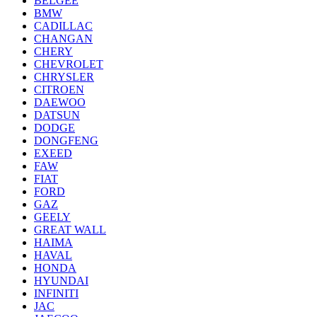
BELGEE
BMW
CADILLAC
CHANGAN
CHERY
CHEVROLET
CHRYSLER
CITROEN
DAEWOO
DATSUN
DODGE
DONGFENG
EXEED
FAW
FIAT
FORD
GAZ
GEELY
GREAT WALL
HAIMA
HAVAL
HONDA
HYUNDAI
INFINITI
JAC