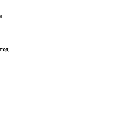
од
 год