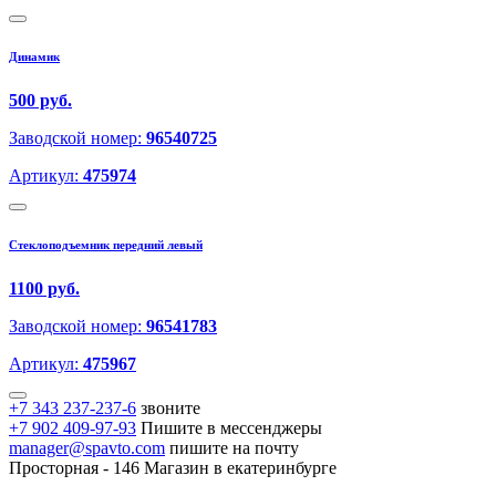
Динамик
500 руб.
Заводской номер:
96540725
Артикул:
475974
Стеклоподъемник передний левый
1100 руб.
Заводской номер:
96541783
Артикул:
475967
+7 343 237-237-6
звоните
+7 902 409-97-93
Пишите в мессенджеры
manager@spavto.com
пишите на почту
Просторная - 146
Магазин в екатеринбурге