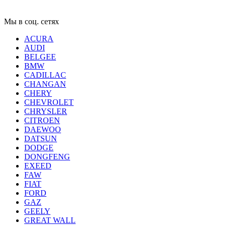
Мы в соц. сетях
ACURA
AUDI
BELGEE
BMW
CADILLAC
CHANGAN
CHERY
CHEVROLET
CHRYSLER
CITROEN
DAEWOO
DATSUN
DODGE
DONGFENG
EXEED
FAW
FIAT
FORD
GAZ
GEELY
GREAT WALL