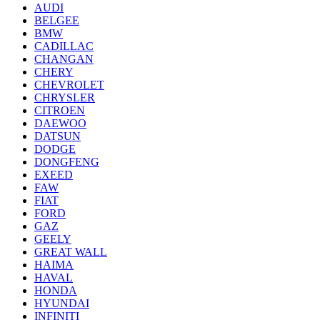
AUDI
BELGEE
BMW
CADILLAC
CHANGAN
CHERY
CHEVROLET
CHRYSLER
CITROEN
DAEWOO
DATSUN
DODGE
DONGFENG
EXEED
FAW
FIAT
FORD
GAZ
GEELY
GREAT WALL
HAIMA
HAVAL
HONDA
HYUNDAI
INFINITI