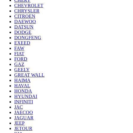
CHERY
CHEVROLET
CHRYSLER
CITROEN
DAEWOO
DATSUN
DODGE
DONGFENG
EXEED
FAW
FIAT
FORD
GAZ
GEELY
GREAT WALL
HAIMA
HAVAL
HONDA
HYUNDAI
INFINITI
JAC
JAECOO
JAGUAR
JEEP
JETOUR